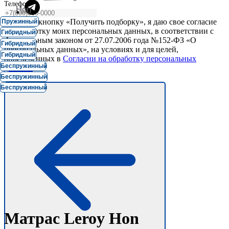
Телефон
Hon
Нажимая кнопку «Получить подборку», я даю свое согласие
Пружинный
на обработку моих персональных данных, в соответствии с
Гибридный
Федеральным законом от 27.07.2006 года №152-ФЗ «О
Гибридный
персональных данных», на условиях и для целей,
Гибридный
определенных в
Согласии на обработку персональных
Беспружинный
данных.
Шаг:
Беспружинный
Беспружинный
Матрас Leroy Hon