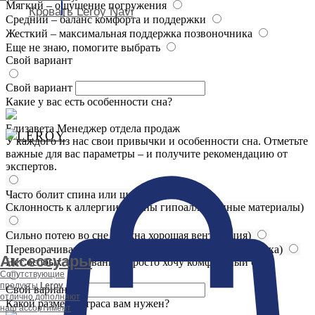
Мягкий – ощущение погружения
Кровать Leroy Navi
Средний – баланс комфорта и поддержки
Жесткий – максимальная поддержка позвоночника
Еще не знаю, помогите выбрать
Свой вариант
Свой вариант
Какие у вас есть особенности сна?
Елизавета
Менеджер отдела продаж
У каждого из нас свои привычки и особенности сна. Отметьте
важные для вас параметры – и получите рекомендацию от
экспертов.
Часто болит спина или шея
Склонность к аллергии (важны гипоаллергенные материалы)
Сильно потею во сне (нужна хорошая вентиляция)
Переворачиваюсь ночью (важна независимая поддержка)
Аксессуары
Нет особых требований, просто хочу комфортный сон
Сопутствующие
продукты
Leroy
Свой вариант
отлично дополняют
Какой размер матраса вам нужен?
наш ассортимент