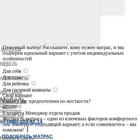
Подборщик матрасов онлайн
Елизавета
Менеджер отдела продаж
Для кого выбираете матрас?
Елизавета
Менеджер отдела продаж
Отличный выбор! Расскажите, кому нужен матрас, и мы
МАТРАСЫ
подберем идеальный вариант с учетом индивидуальных
особенностей
МЕБЕЛЬ
Для себя
Для пары
АКСЕССУАРЫ
Для ребенка
Для гостевой комнаты
ДОСТАВКА
Свой вариант
Мебель
Какие у вас предпочтения по жесткости?
Стильные и
АКЦИИ
практичные
Елизавета
Менеджер отдела продаж
решения для
Жесткость матраса – один из ключевых факторов комфортного
вашего интерьера.
+7 (495) 103-42-14
сна. Выберите подходящий вариант, а если сомневаетесь – мы
поможем!
ПОДОБРАТЬ МАТРАС
Кровать Leroy