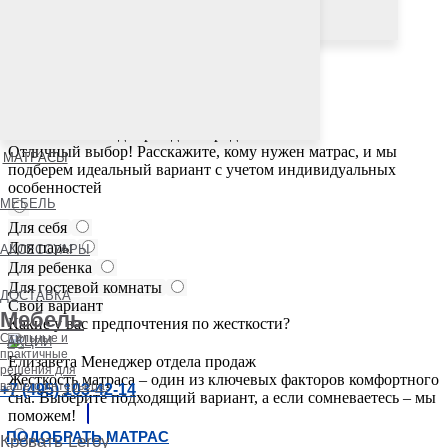
Подборщик матрасов онлайн
Елизавета
Менеджер отдела продаж
Для кого выбираете матрас?
Елизавета
Менеджер отдела продаж
Отличный выбор! Расскажите, кому нужен матрас, и мы
МАТРАСЫ
подберем идеальный вариант с учетом индивидуальных
особенностей
МЕБЕЛЬ
Для себя
Для пары
АКСЕССУАРЫ
Для ребенка
Для гостевой комнаты
ДОСТАВКА
Свой вариант
Мебель
Какие у вас предпочтения по жесткости?
Стильные и
АКЦИИ
практичные
Елизавета
Менеджер отдела продаж
решения для
Жесткость матраса – один из ключевых факторов комфортного
вашего интерьера.
+7 (495) 103-42-14
сна. Выберите подходящий вариант, а если сомневаетесь – мы
поможем!
ПОДОБРАТЬ МАТРАС
Кровать Leroy