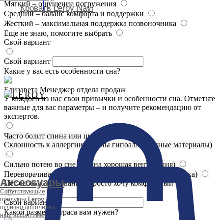
Мягкий – ощущение погружения
Кровать Leroy Navi
Средний – баланс комфорта и поддержки
Жесткий – максимальная поддержка позвоночника
Еще не знаю, помогите выбрать
Свой вариант
Свой вариант
Какие у вас есть особенности сна?
Елизавета
Менеджер отдела продаж
У каждого из нас свои привычки и особенности сна. Отметьте
важные для вас параметры – и получите рекомендацию от
экспертов.
Часто болит спина или шея
Склонность к аллергии (важны гипоаллергенные материалы)
Сильно потею во сне (нужна хорошая вентиляция)
Переворачиваюсь ночью (важна независимая поддержка)
Аксессуары
Нет особых требований, просто хочу комфортный сон
Сопутствующие
продукты
Leroy
Свой вариант
отлично дополняют
Какой размер матраса вам нужен?
наш ассортимент