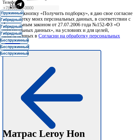
Телефон
Hon
Нажимая кнопку «Получить подборку», я даю свое согласие
Пружинный
на обработку моих персональных данных, в соответствии с
Гибридный
Федеральным законом от 27.07.2006 года №152-ФЗ «О
Гибридный
персональных данных», на условиях и для целей,
Гибридный
определенных в
Согласии на обработку персональных
Беспружинный
данных.
Шаг:
Беспружинный
Беспружинный
Матрас Leroy Hon